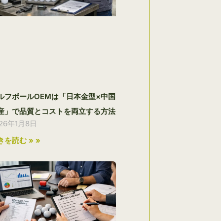
ルフボールOEMは「日本金型×中国
産」で品質とコストを両立する方法
026年1月8日
きを読む » »