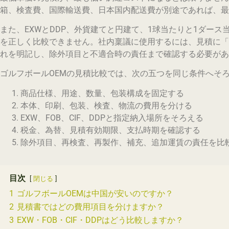
箱、検査費、国際輸送費、日本国内配送費が別途であれば、最
また、EXWとDDP、外貨建てと円建て、1球当たりと1ダー
を正しく比較できません。社内稟議に使用するには、見積に「
れを明記し、除外項目と不適合時の責任まで確認する必要があ
ゴルフボールOEMの見積比較では、次の五つを同じ条件へそ
商品仕様、用途、数量、包装構成を固定する
本体、印刷、包装、検査、物流の費用を分ける
EXW、FOB、CIF、DDPと指定納入場所をそろえる
税金、為替、見積有効期限、支払時期を確認する
除外項目、再検査、再製作、補充、追加運賃の責任を比
目次
閉じる
1
ゴルフボールOEMは中国が安いのですか？
2
見積書ではどの費用項目を分けますか？
3
EXW・FOB・CIF・DDPはどう比較しますか？