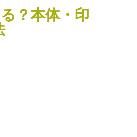
する？本体・印
法