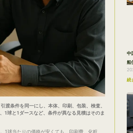
中
船
2
続
、引渡条件を同一にし、本体、印刷、包装、検査、
P、1球と1ダースなど、条件が異なる見積はそのま
。1球当たりの価格が安くても、印刷費、化粧