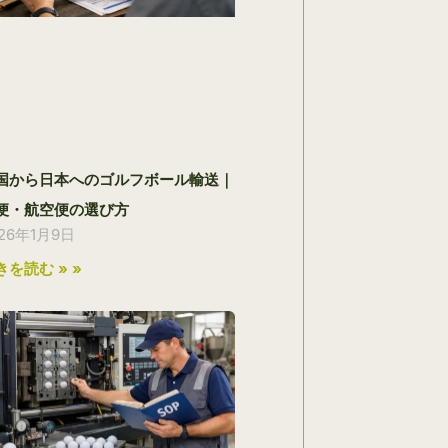
国から日本へのゴルフボール輸送｜
便・航空便の選び方
026年1月9日
きを読む » »