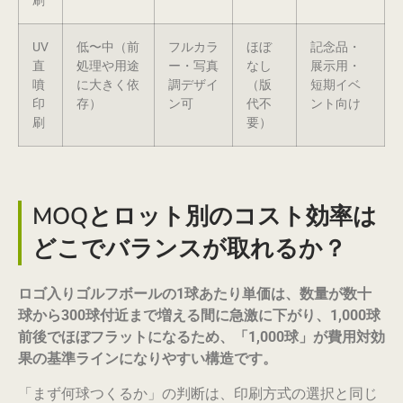
刷
UV
低〜中（前
フルカラ
ほぼ
記念品・
直
処理や用途
ー・写真
なし
展示用・
噴
に大きく依
調デザイ
（版
短期イベ
印
存）
ン可
代不
ント向け
刷
要）
MOQとロット別のコスト効率は
どこでバランスが取れるか？
ロゴ入りゴルフボールの1球あたり単価は、数量が数十
球から300球付近まで増える間に急激に下がり、1,000球
前後でほぼフラットになるため、「1,000球」が費用対効
果の基準ラインになりやすい構造です。
「まず何球つくるか」の判断は、印刷方式の選択と同じ