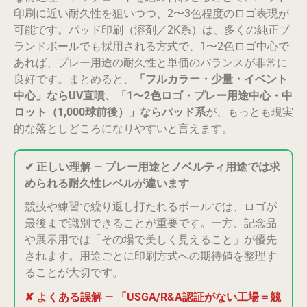
印刷に近い耐久性を狙いつつ、2〜3色程度のロゴ表現が
可能です。パッド印刷（溶剤／2K系）は、多くの純正ブ
ランドボールでも採用される方式で、1〜2色ロゴ中心で
あれば、プレー用途の耐久性と単価のバランスが非常に
良好です。まとめると、
「フルカラー・少量・イベント
中心」ならUV直噴、「1〜2色ロゴ・プレー用途中心・中
ロット（1,000球前後）」ならパッド系
が、もっとも現実
的な落としどころになりやすいと言えます。
✔ 正しい理解 — プレー用途とノベルティ用途では求
められる耐久性レベルが違います
競技や練習で繰り返し打たれるボールでは、ロゴが
最後まで識別できることが重要です。一方、記念品
や展示用では「その場で美しく見えること」が優先
されます。用途ごとに印刷方式への期待値を整理す
ることが大切です。
✘ よくある誤解 — 「USGA/R&A認証がない工場＝競