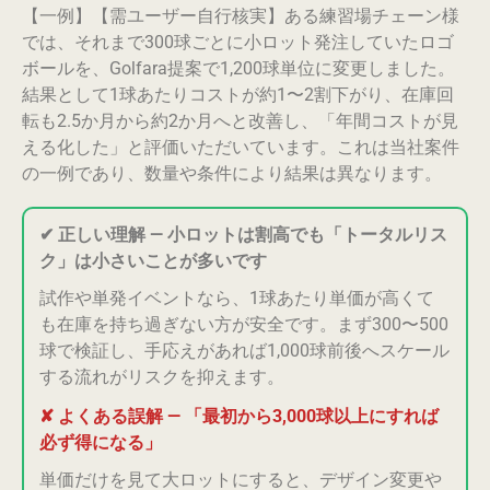
【一例】【需ユーザー自行核実】ある練習場チェーン様
では、それまで300球ごとに小ロット発注していたロゴ
ボールを、Golfara提案で1,200球単位に変更しました。
結果として1球あたりコストが約1〜2割下がり、在庫回
転も2.5か月から約2か月へと改善し、「年間コストが見
える化した」と評価いただいています。これは当社案件
の一例であり、数量や条件により結果は異なります。
✔ 正しい理解 — 小ロットは割高でも「トータルリス
ク」は小さいことが多いです
試作や単発イベントなら、1球あたり単価が高くて
も在庫を持ち過ぎない方が安全です。まず300〜500
球で検証し、手応えがあれば1,000球前後へスケール
する流れがリスクを抑えます。
✘ よくある誤解 — 「最初から3,000球以上にすれば
必ず得になる」
単価だけを見て大ロットにすると、デザイン変更や