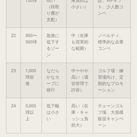
120球
高い
庫負担は
証、VIPギフ
（段取
小さい）
ト、少人数コ
り費が
ンペ
支配）
Z2
300〜
急激に
中（在庫
ノベルティ、
500球
低下す
も現実的
標準的な企業
るゾー
な範囲）
コンペ
ン
Z3
1,000
なだら
中〜やや
ゴルフ場・練
球前
かなカ
高い（適
習場向け、定
後
ーブに
切管理で
期的なプロモ
移行
許容）
ーション
Z4
3,000
低下幅
高い（在
チェーンゴル
球以
は小さ
庫・キャ
フ場、大規模
上
い
ッシュ負
販促キャンペ
担大）
ーン