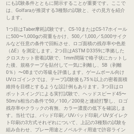
にも試験条件とともに開示することが重要です。ここで
は、Golfaraが推奨する3種類の試験と、その見方を紹介
します。
1つ目はTaber摩耗試験です。CS-10またはCS-17ホイール
に500〜1,000gの荷重をかけ、500／1,000／5,000サイク
ルなど任意の条件で回転させ、ロゴ面積の残存率や色差
（ΔE）を測定します。2つ目はASTM D3359に準拠した
クロスカット密着試験で、1mm間隔で格子状にカットし
た後、規格テープを貼付して一気に剥離し、5B（剥離
0％）〜0Bまでの等級を評価します。ゲームボール向け
UVロゴインクでは、テープ試験後も75％以上の密着面積
維持を目標とするような設計例もあります。3つ目はロ
ボットスイングによる実打試験で、ヘッドスピード45〜
50m/s相当の条件で50／100／200発と連続打撃し、ロゴ
残存率やクラックの有無、カラー濃度の低下を確認しま
す。当社では、パッド印刷／UVパッド印刷／UVダイレク
ト印刷の3方式それぞれについて、上記の3種類の試験を
組み合わせ、プレー用途とノベルティ用途で許容ライン