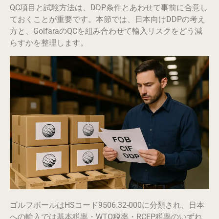
QC項目と試験方法は、DDP条件とあわせて事前に合意し
ておくことが重要です。本節では、日本向けDDPの考え
方と、GolfaraのQCを組み合わせて輸入リスクをどう減
らすかを整理します。
ゴルフボールはHSコード9506.32-000に分類され、日本
への輸入では基本税率・WTO税率・RCEP税率のいずれ