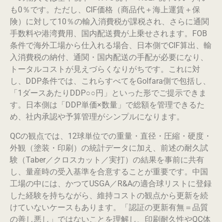
も0％です。ただし、CIF価格（商品代＋海上運賃＋保
険）に対して10％の輸入消費税が課税され、さらに通関
手数料や港湾費用、国内配送費が上乗せされます。FOB
条件で海外工場から仕入れる場合、日本側でCIF算出、輸
入消費税の納付、通関・国内配送の手配が必要になり、
トータルコストが見えづらくなりがちです。これに対
し、DDP条件では、これらすべてをGolfara側で包括し、
「1ダースあたりDDP○○円」といった形でご提示できま
す。日本側は「DDP単価×数量」で総額を管理できるた
め、社内承認や予算管理がシンプルになります。
QCの観点では、12球単位での重量・直径・圧縮・硬度・
外観（塗装・印刷）の統計データに加え、前述の耐久試
験（Taber／クロスカット／実打）の結果を事前に共有
し、量産時の受入基準を合意することが重要です。中国
工場の中には、かつてUSGA／R&Aの適合球リストに登録
した経験を持ちながら、維持コストの観点から更新を続
けていないケースもあります。「認証の更新有無＝品質
の善し悪し」ではないことを理解し、印刷耐久性やQC体