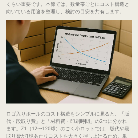
くらい重要です。本節では、数量帯ごとにコスト構造と
向いている用途を整理し、検討の目安を共有します。
ロゴ入りボールのコスト構造をシンプルに見ると、「版
代・段取り費」と「材料費・印刷時間」の2つに分かれ
ます。Z1（12〜120球）のごく小ロットでは、版代や段
取り費が1球あたりコストを大きく押し上げるため、単