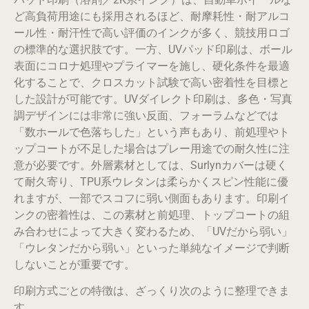
ど高負荷用途にも採用されるほど、耐摩耗性・耐アルコ
ール性・耐汗性で高い評価のインクが多く、競技用ロゴ
の標準的な選択肢です。一方、UVパッド印刷は、ボール
表面にコロナ処理やプライマーを施し、硬化条件を最適
化することで、クロスカット試験で高い密着性を目標と
した設計が可能です。UVダイレクト印刷は、多色・写真
調デザインには非常に強い反面、フォーラムなどでは
「数ホールで色落ちした」という声もあり、前処理やト
ップコートが不足した場合はプレー用途での耐久性に注
意が必要です。外層素材としては、Surlynカバーは硬く
て耐久寄り、TPU系ウレタンは柔らかくスピン性能に優
れますが、一部でスコフに弱い側面もあります。印刷イ
ンクの密着性は、この素材と前処理、トップコートの組
み合わせによって大きく変わるため、「UVだから弱い」
「ウレタンだから弱い」といった単純なイメージで判断
しないことが重要です。
印刷方式ごとの特徴は、ざっくり次のように整理できま
す。