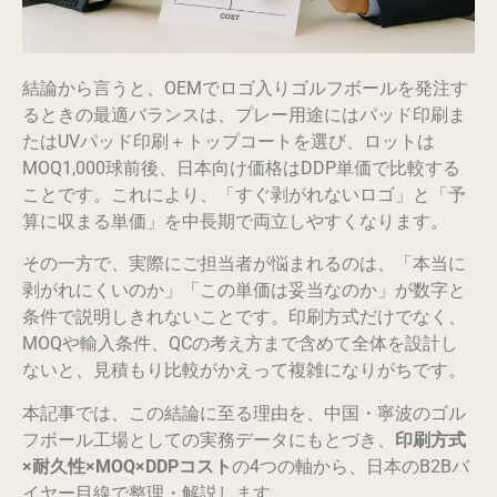
結論から言うと、OEMでロゴ入りゴルフボールを発注す
るときの最適バランスは、プレー用途にはパッド印刷ま
たはUVパッド印刷＋トップコートを選び、ロットは
MOQ1,000球前後、日本向け価格はDDP単価で比較する
ことです。これにより、「すぐ剥がれないロゴ」と「予
算に収まる単価」を中長期で両立しやすくなります。
その一方で、実際にご担当者が悩まれるのは、「本当に
剥がれにくいのか」「この単価は妥当なのか」が数字と
条件で説明しきれないことです。印刷方式だけでなく、
MOQや輸入条件、QCの考え方まで含めて全体を設計し
ないと、見積もり比較がかえって複雑になりがちです。
本記事では、この結論に至る理由を、中国・寧波のゴル
フボール工場としての実務データにもとづき、
印刷方式
×耐久性×MOQ×DDPコスト
の4つの軸から、日本のB2Bバ
イヤー目線で整理・解説します。