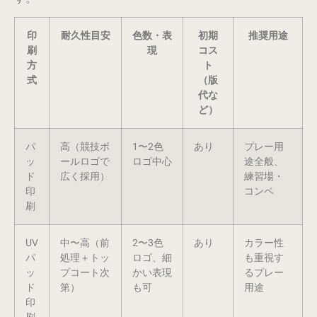
印
耐久性目安
色数・表
初期
推奨用途
刷
現
コス
方
ト
式
（版
代な
ど）
パ
高（競技ボ
1〜2色
あり
プレー用
ッ
ールロゴで
ロゴ中心
途全般、
ド
広く採用）
練習場・
印
コンペ
刷
UV
中〜高（前
2〜3色
あり
カラー性
パ
処理＋トッ
ロゴ、細
も重視す
ッ
プコート次
かい表現
るプレー
ド
第）
も可
用途
印