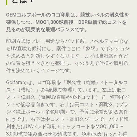
OEMゴルフボールのロゴ印刷は、競技レベルの耐久性を
確保しつつ、MOQ1,000球前後・DDP単価で総コストを
見るのが現実的な最適バランスです。
印刷方式はプレー用途ならパッド系、ノベルティ中心な
らUV直噴も候補にし、案件ごとに「象限」でポジション
を決めると判断しやすくなります。まずは自社案件がど
の位置を狙うべきかを整理し、そのうえで仕様や取引条
件を決めていくイメージです。
Golfaraでは、ロゴ印刷を「耐久性（縦軸）×トータルコ
スト（横軸）」の4象限で整理しています。左上は低コ
スト・低耐久（簡易UV直噴や極小ロット）で、短期イベ
ントや記念品向きです。右上は高コスト・高耐久（ブラ
ンド純正ボール＋多色印刷）で、予算に余裕がある案件
向きです。右下は中コスト・高耐久ゾーンで、パッド印
刷またはUVパッド印刷＋トップコートをMOQ1,000〜
3,000球で組み合わせる領域です。Golfaraがもっとも得