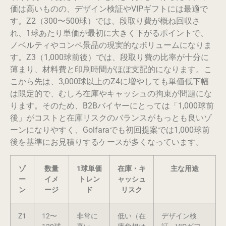
価は高いものの、デザイン検証やVIPギフトには最適で
す。Z2（300〜500球）では、段取り費が概ね回収さ
れ、1球あたり単価が最初に大きく下がるポイントで、
ノベルティやコンペ景品の現実的なボリュームになりま
す。Z3（1,000球前後）では、段取り費の比率が十分に
薄まり、材料費と印刷時間がほぼ支配的になります。こ
こから先は、3,000球以上のZ4に増やしても単価低下幅
は限定的で、むしろ在庫やキャッシュの拘束が問題にな
ります。そのため、B2Bバイヤーにとっては「1,000球前
後」がコストと在庫リスクのバランスがもっとも良いゾ
ーンになりやすく、Golfaraでも初回提案では1,000球前
後を基準にお見積りするケースが多くなっています。
ゾ
数量
1球単価
在庫・キ
主な用途
ー
イメ
トレン
ャッシュ
ン
ージ
ド
リスク
Z1
12〜
非常に
低い（在
デザイン検